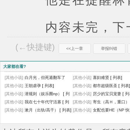
内容未完，下一
(←快捷键)
<<上一章
举报纠错
大家都在看?
[其他小说]
白月光，但死遁翻车了
[其他小说]
寡妇难贤
[
列表
]
（NPH）
[其他小说]
[
王朝虐孕
列表
]
[
列表
]
[其他小说]
都市超级医圣
[
列表
[其他小说]
潜规则（娱乐圈np）
[
列
[其他小说]
厉少的宝贝宠妻
[
列
表
[其他小说]
]
我在七十年代守活寡
[
列
[其他小说]
寄生（高Ｈ，重口）
表
[其他小说]
]
漱月（出轨/高干）
[
列表
]
表
[其他小说]
]
女配也要HE（NP 
[
列表
]