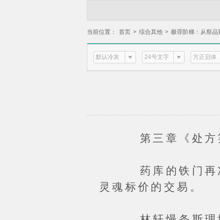
当前位置：
首页
>
综合其他
>
极罪阶梯：从祭品
默认冷灰
24号文字
方正启体
第三章《处方笺
药库的铁门再次开
灵魂标价的交易。
林轩慢条斯理地扣