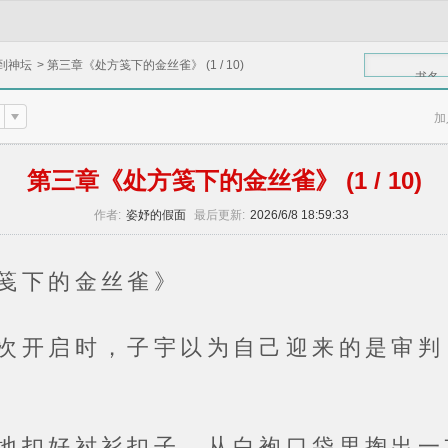
到神坛
>
第三章《处方笺下的金丝雀》 (1 / 10)
书名
加
第三章《处方笺下的金丝雀》 (1 / 10)
作者:
姿妤的假面
最后更新:
2026/6/8 18:59:33
下的金丝雀》
启时，子宇以为自己迎来的是审判
好衬衫扣子，从白袍口袋里掏出一