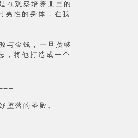
是在观察培养皿里的
具男性的身体，在我
源与金钱，一旦攒够
志，将他打造成一个
___
妤堕落的圣殿。