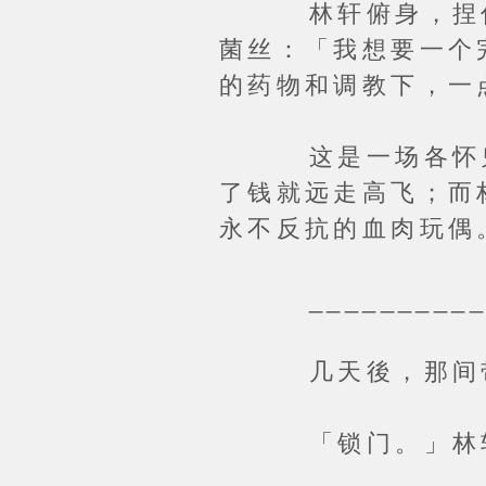
林轩俯身，捏住子
菌丝：「我想要一个
的药物和调教下，一
这是一场各怀鬼胎
了钱就远走高飞；而
永不反抗的血肉玩偶
_____________
几天後，那间带着
「锁门。」林轩