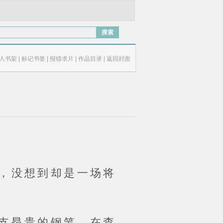
搜索
入书架
|
标记书签
|
报错求片
|
作品目录
|
返回封面
，没想到却是一场将
支昂贵的钢笔，在查