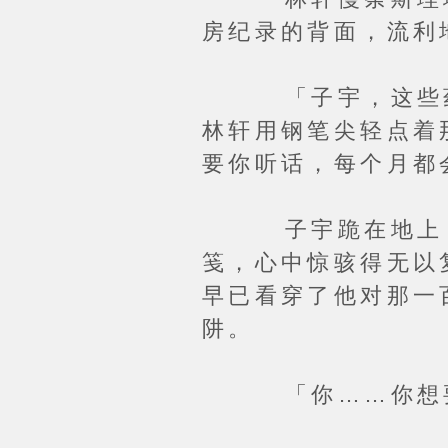
房纪录的背面，流利
「子宇，这些药，
林轩用钢笔尖轻点着
要你听话，每个月都
子宇跪在地上，口
笺，心中惊骇得无以
早已看穿了他对那一
阱。
「你……你想要什