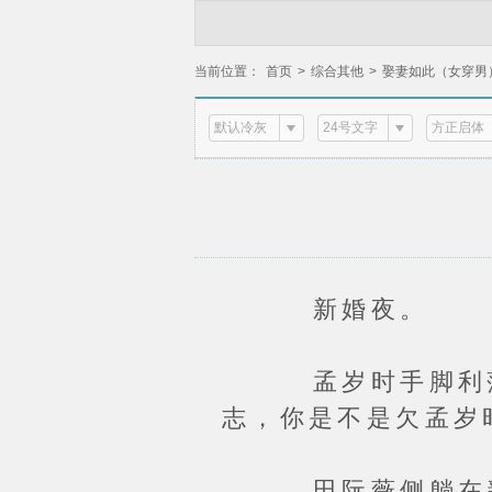
当前位置：
首页
>
综合其他
>
娶妻如此（女穿男
默认冷灰
24号文字
方正启体
新婚夜。
孟岁时手脚利落脱
志，你是不是欠孟岁
田阮薇侧躺在新房