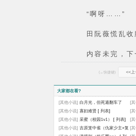
“啊呀……”
田阮薇慌乱收腿，
内容未完，下一
<<
(←快捷键)
大家都在看?
[其他小说]
白月光，但死遁翻车了
[
（NPH）
[其他小说]
[
寡妇难贤
列表
]
[
列表
]
[
[
[其他小说]
采蜜（校园1v1）
[
列表
]
[
[其他小说]
吉原笼中雀（仇家少主×复
[