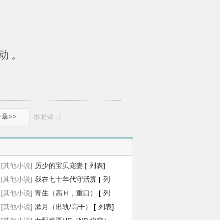
动。
章>>
(快捷键→)
[其他小说]
厉少的宝贝宠妻
[
列表
]
[其他小说]
我在七十年代守活寡
[
列
表
[其他小说]
]
寄生（高Ｈ，重口）
[
列
表
[其他小说]
]
漱月（出轨/高干）
[
列表
]