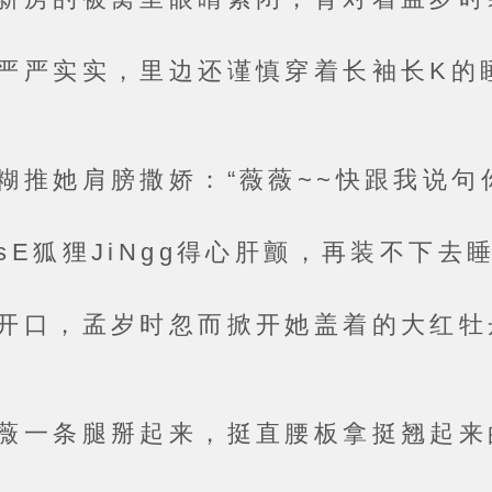
实实，里边还谨慎穿着长袖长K的睡
肩膀撒娇：“薇薇~~快跟我说句你
狸JiNgg得心肝颤，再装不下去
，孟岁时忽而掀开她盖着的大红牡
条腿掰起来，挺直腰板拿挺翘起来的