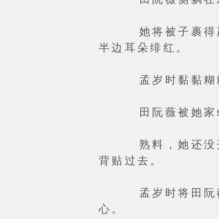
她将被子裹得严严
半边耳朵绯红。
孟岁时黏黏糊糊推她
田阮薇被她家sE狐
熟料，她还没开口
背贴过去。
孟岁时将田阮薇一
心。