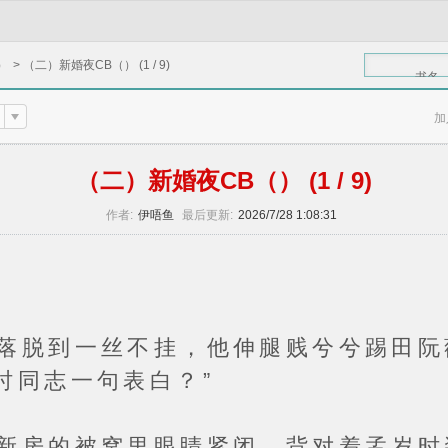
）
>
（二）新婚夜CB（） (1 / 9)
书名
加
（二）新婚夜CB（） (1 / 9)
作者:
伊唔鱼
最后更新:
2026/7/28 1:08:31
到一丝不挂，他伸腿贱兮兮踢田阮薇
时同志一句表白？”
的被窝里眼睛紧闭，背对着孟岁时