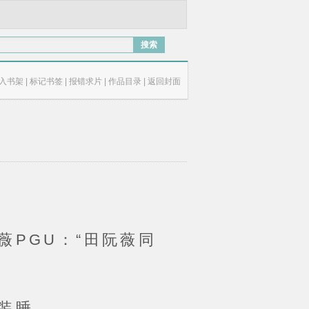
搜索
入书架
|
标记书签
|
报错求片
|
作品目录
|
返回封面
PGU：“田阮薇同
装睡。