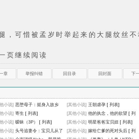
可惜被孟岁时举起来的大腿纹丝不
页继续阅读
上一章
举报纠错
回目录
回封面
下一
其他小说]
恶堕母子：挺身入故乡
[其他小说]
王朝虐孕
[
列表
]
其他小说]
列表
]
寄生
[
列表
]
[其他小说]
他的执念，他的欲望
[
列
其他小说]
暧昧（3P）
[
列表
]
表
[其他小说]
]
明星爸爸宝贝妞
[
列表
]
其他小说]
头号追妻令：宝贝儿从了
[其他小说]
嫁给亡爹的死对头后
[
列