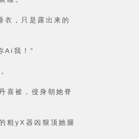
衣，只是露出来的
Ai我！”
睡。
丹喜被，侵身朝她脊
粗yX器凶狠顶她腿