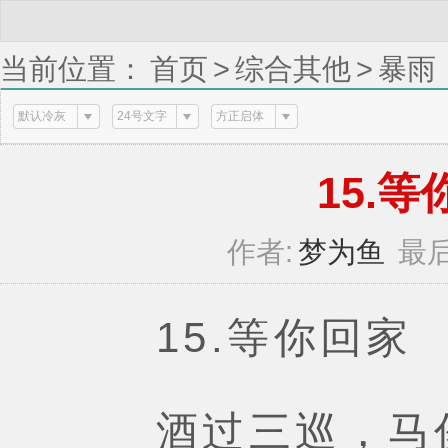
当前位置：
首页
>
综合其他
>
暴雨（
默认冷灰
24号文字
方正启体
15.等你
作者:
梦为鱼
最后
15.等你回家
酒过三巡，马俊