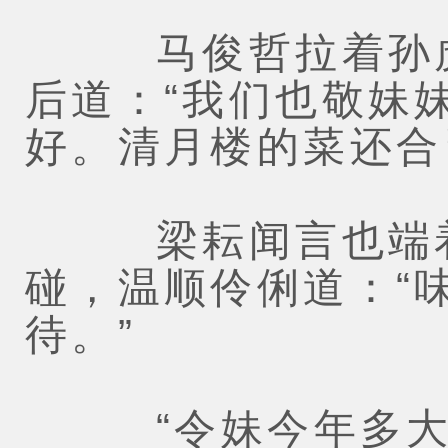
马俊哲拉着孙虎
后道：“我们也敬妹
好。清月楼的菜还合
梁耘闻言也端着
碰，温顺伶俐道：“
待。”
“令妹今年多大