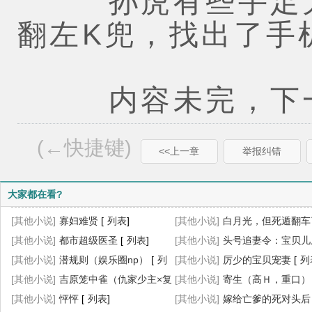
孙虎有些手足无
翻左K兜，找出了手机
内容未完，下一
(←快捷键)
<<上一章
举报纠错
大家都在看?
[其他小说]
寡妇难贤
[
列表
]
[其他小说]
白月光，但死遁翻车
[其他小说]
都市超级医圣
[
列表
]
（NPH）
[其他小说]
[
头号追妻令：宝贝儿
列表
]
[其他小说]
潜规则（娱乐圈np）
[
列
吧！
[其他小说]
[
列表
]
厉少的宝贝宠妻
[
列
表
[其他小说]
]
吉原笼中雀（仇家少主×复
[其他小说]
寄生（高Ｈ，重口）
仇花魁）
[其他小说]
[
列表
怦怦
]
[
列表
]
表
[其他小说]
]
嫁给亡爹的死对头后