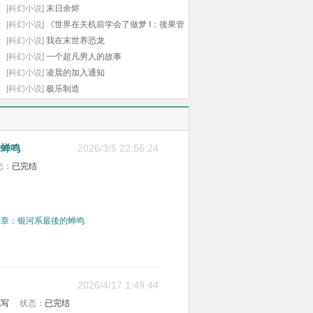
[科幻小说]
末日余烬
先创造一个文明。：
[科幻小说]
《世界在关机前学会了做梦 I：後果管
不，准确的说你要先
诞生出一个种族。：
理》
[科幻小说]
我在末世养恐龙
我一个人？：还能有
[科幻小说]
一个超凡男人的故事
谁！----+笔趣阁+
[科幻小说]
凌晨的加入通知
m.biqugev.com-------
[科幻小说]
极乐制造
---一句话简介：作为
能够孤雌繁殖的高等
文明，有我一个男主
人足够了。 各位书友
的蝉鸣
2026/3/5 22:56:24
要是觉得《大反派也
态：
已完结
有春天2》还不错的
话请不要忘记向您
QQ群和微博里的朋
友推荐哦！
终章：银河系最後的蝉鸣
2026/4/17 1:49:44
乱写
状态：
已完结