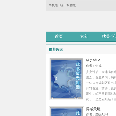
手机版
|
哇！繁體版
首页
玄幻
耽美小
推荐阅读
第九特区
作者：伪戒
灾变过后，大地满目
匮乏，资源紧俏，局
一位从待规划区杀出
背对着漫天黄沙，孤
谋生，却不曾想偶然
友，一念之差崛起于
了一段传奇故事……20
异域天境
是那个江湖。 唯一指
作者：魔蝙ASH
账号—伪戒