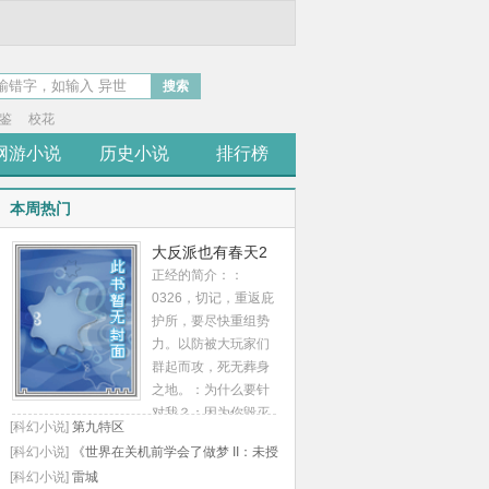
搜索
鉴
校花
网游小说
历史小说
排行榜
本周热门
大反派也有春天2
正经的简介：：
0326，切记，重返庇
护所，要尽快重组势
力。以防被大玩家们
群起而攻，死无葬身
之地。：为什么要针
对我？：因为你毁灭
[科幻小说]
第九特区
了庇护所九次。举世
[科幻小说]
《世界在关机前学会了做梦 II：未授
公认最大反派。没有
权理解》
[科幻小说]
雷城
之一。：所以，我要