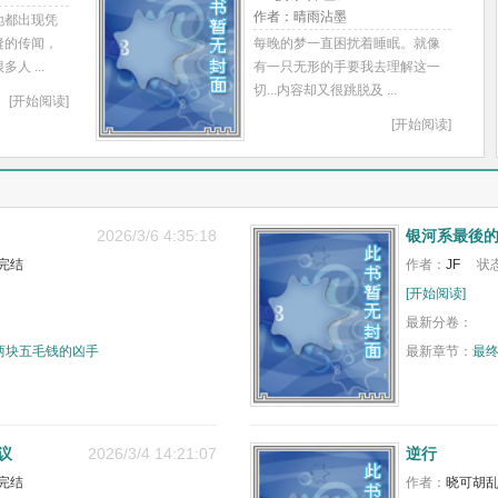
作者：晴雨沾墨
地都出现凭
缝的传闻，
每晚的梦一直困扰着睡眠。就像
人 ...
有一只无形的手要我去理解这一
切...内容却又很跳脱及 ...
[开始阅读]
[开始阅读]
2026/3/6 4:35:18
银河系最後
完结
作者：
JF
状
[开始阅读]
最新分卷：
两块五毛钱的凶手
最新章节：
最
议
2026/3/4 14:21:07
逆行
完结
作者：
晓可胡