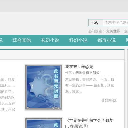
书名
热门搜素：
完美世界
宝
说
综合其他
玄幻小说
科幻小说
都市小说
我在末世养恐龙
作者：来碗炒粉不加蛋
疮痍。粮食
末日降临，丧屍来袭。 不慌，我
势混乱……
有一窝恐龙蛋—— 霸王龙，迅猛
来的青年，
龙，翼龙 ...
身来到九区
[开始阅读]
结识三五好
乱世，开启
19.江湖还
《世界在关机前学会了做梦
定微信公共
I：後果管理》