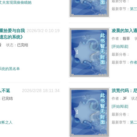
最新分卷：
她丈夫发现我偷偷瞄她
最新章节：
第
重拾爱与自我
2026/3/2 0:10:19
凌晨的加入
被遗忘的系统》
作者：
筱菲
看
状态：
已完结
[开始阅读]
最新分卷：
最新章节：
作
系统的黑名单
人不返
2026/2/28 18:11:34
洪荒代码：
：
已完结
作者：
JF
状
[开始阅读]
最新分卷：
收帐之人
最新章节：
第