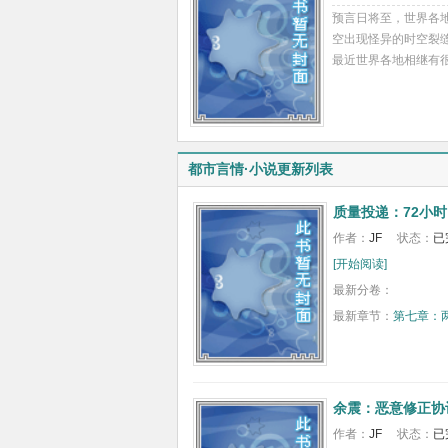
预言日将至，世界各
[开始阅读]
空出现怪异的时空裂
最近世界各地相继有很多
都市言情·小说更新列表
质量投递：72小时
作者：
JF
状态：
已
[开始阅读]
最新分卷：
最新章节：
第七章：
余震：恶意修正协
作者：
JF
状态：
已