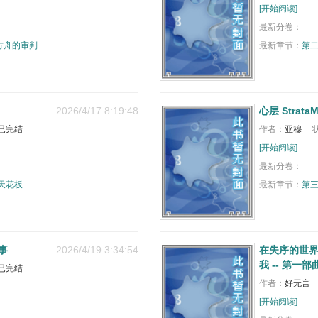
[开始阅读]
最新分卷：
方舟的审判
最新章节：
第
2026/4/17 8:19:48
心层 StrataM
已完结
作者：
亚穆
[开始阅读]
最新分卷：
天花板
最新章节：
第三
事
2026/4/19 3:34:54
在失序的世
我 -- 第
已完结
作者：
好无言
[开始阅读]