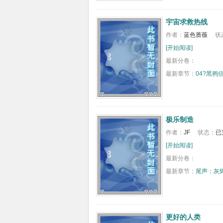
宇宙求救热线
作者：
蓝色蔷薇
状
[开始阅读]
最新分卷：
最新章节：
04?黑鸦信
极乐制造
作者：
JF
状态：
已
[开始阅读]
最新分卷：
最新章节：
尾声：灰
更好的人类