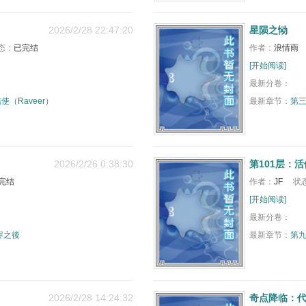
2026/2/28 22:47:20
星陨之恸
态：
已完结
作者：
浪情雨
[开始阅读]
最新分卷：
使（Raveer）
最新章节：
第
2026/2/26 0:38:30
第101层：
完结
作者：
JF
状
[开始阅读]
最新分卷：
烬之後
最新章节：
第
2026/2/28 14:24:32
奇点降临：