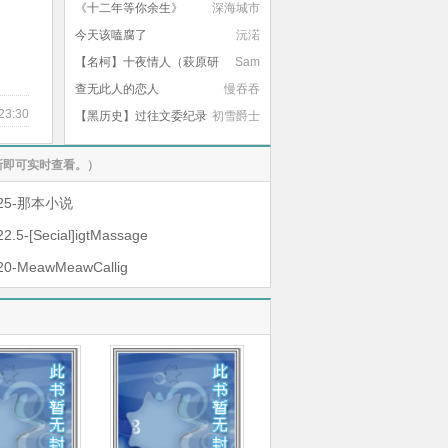
《十二年等你余生》
深海城市
今天该嗑腐了
沅渃
【名柯】十夜情人（萩原研
Sam
二）
查无此人的恋人
慢吞吞
23:30
【黑历史】过往文委纪录
初雪爵士
（2018~2024）
新即可实时查看。）
r25-那本小说
22.5-[Secial]igtMassage
20-MeawMeawCallig