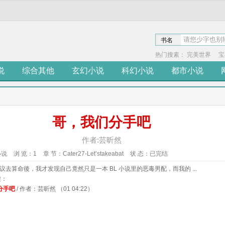
书名
热门搜素：
完美世界
宝
说
综合其他
玄幻小说
科幻小说
都市小说
哥，我们分手吧
作者:芸昕然
小说
浏 览：
1
章 节：
Cater27-Let’stakeabat
状 态：
已完结
议去算命後，我才发现自己竟然只是一本 BL 小说里的恶毒男配，而我的 ...
读：
分手吧
/ 作者：芸昕然 （01 04:22）