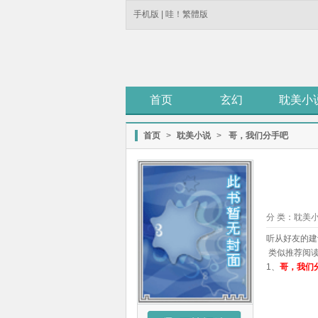
手机版
|
哇！繁體版
首页
玄幻
耽美小
首页
>
耽美小说
>
哥，我们分手吧
分 类：
耽美
听从好友的建
类似推荐阅
1、
哥，我们